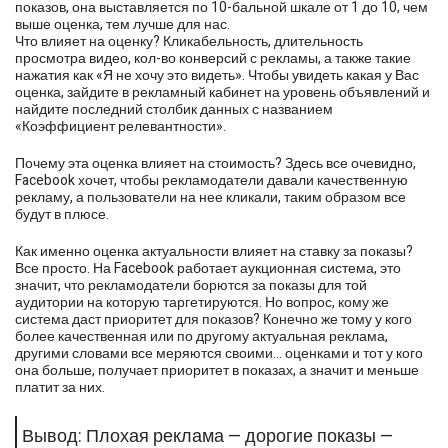
показов, она выставляется по 10-бальной шкале от 1 до 10, чем
выше оценка, тем лучше для нас.
Что влияет на оценку? Кликабельность, длительность
просмотра видео, кол-во конверсий с рекламы, а также такие
нажатия как «Я не хочу это видеть». Чтобы увидеть какая у Вас
оценка, зайдите в рекламный кабинет на уровень объявлений и
найдите последний столбик данных с названием
«Коэффициент релевантности».
Почему эта оценка влияет на стоимость? Здесь все очевидно,
Facebook хочет, чтобы рекламодатели давали качественную
рекламу, а пользователи на нее кликали, таким образом все
будут в плюсе.
Как именно оценка актуальности влияет на ставку за показы?
Все просто. На Facebook работает аукционная система, это
значит, что рекламодатели борются за показы для той
аудитории на которую таргетируются. Но вопрос, кому же
система даст приоритет для показов? Конечно же тому у кого
более качественная или по другому актуальная реклама,
другими словами все меряются своими... оценками и тот у кого
она больше, получает приоритет в показах, а значит и меньше
платит за них.
Вывод: Плохая реклама — дорогие показы —