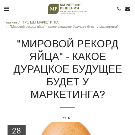
Главная
ТРЕНДЫ МАРКЕТИНГА
"Мировой рекорд яйца" - какое дурацкое будущее будет у маркетинга?
"МИРОВОЙ РЕКОРД
ЯЙЦА" - КАКОЕ
ДУРАЦКОЕ БУДУЩЕЕ
БУДЕТ У
МАРКЕТИНГА?
28
Jan
28