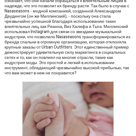
означает, что они начали обращаться к влиятельным лицам в
надежде, что это позволит их бренду расти. Так было в случае с
Nasaseasons - модной компанией, созданной Александром
Даудингом (он же Миллинский), - поскольку она стала
чрезвычайно успешной благодаря использованию таких
влиятельных лиц, как Рианна, Виз Халифа и Тыга. Миллинский
использовал Instagram для связи со звездами музыкальной
индустрии, что позволило Nasaseasons трансформироваться из
бренда спальни в огромную организацию, которая отклоняла
крупные заказы от Urban Outfitters. Этот единственный пример
демонстрирует удивительную силу маркетинга в социальных
сетях и то, как он повлиял на многие отрасли, такие как
индустрия моды. Это простой и легкий в использовании
инструмент, обладающий чрезвычайно высокой прибылью, так
что вам может в нем не понравится?