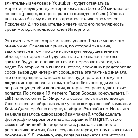
влиятельный человек и Youtuber - будет отвечать за
маркетинговую уловку, которая охватила более 50 миллионов
человек (рекорд, которого раньше никогда не было). Уловка
позволила бы ему охватить огромное количество членов
Поколения Z, что значительно увеличило его популярность
среди молодых пользователей Интернета.
Это очень смелая маркетинговая уловка. Тем не менее, это
очень умно. Основная причина, по которой она умна,
заключается в том, что она использует неодушевленный
объект, о котором все будут знать, а это означает, что все
зрители будут останавливаться и интересоваться тем, что
видят. Во-вторых, она вызвал интерес, поскольку представляла
собой вызов для интернет-сообщества; эта тактика означала,
что ее популярность, несомненно, будет расти, потому что
люди заинтересованы в том, чтобы побить рекорды из-за
острых ощущений и волнения, которые сопровождают такие
попытки. По словам 19-летнего Гарри Борода, консультанта F-
Labs из поколения Z, «Яйцо - это особенно умная концепция.
Использование яйца вызвало чувство юмора во всей кампании.
Кайли Дженнер была свергнута яйцом. Это забавно. Но то, что
вначале казалось одноразовой кампанией, чтобы сделать
фотографию скромного яйца на вершине Instagram, стало
сюжетной линией! Во втором посте, рассказывающем о
растрескивании яиц, была создана история, которую захватило
поколение Z. Я, конечно, жду, когда развернется вся история.