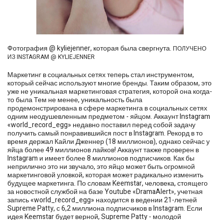
Фотография @ kyliejenner, которая была свергнута.
ПОЛУЧЕНО
ИЗ INSTAGRAM @ KYLIEJENNER
Маркетинг в социальных сетях теперь стал инструментом,
который сейчас используют многие бренды. Таким образом, это
уже не уникальная маркетинговая стратегия, которой она когда-
то была Тем не менее, уникальность была
продемонстрирована в сфере маркетинга в социальных сетях
одним неодушевленным предметом - яйцом. Аккаунт Instagram
«world_record_egg» недавно поставил перед собой задачу
получить самый понравившийся пост в Instagram. Рекорд в то
время держал Кайли Дженнер (18 миллионов), однако сейчас у
яйца более 49 миллионов лайков! Аккаунт также проверен в
Instagram и имеет более 8 миллионов подписчиков. Как бы
неприлично это ни звучало, это яйцо может быть огромной
маркетинговой уловкой, которая может радикально изменить
будущее маркетинга. По словам Keemstar, человека, стоящего
за новостной службой на базе Youtube «DramaAlert», учетная
запись «world_record_egg» находится в ведении 21-летней
Supreme Patty, с 6,2 миллиона подписчиков в Instagram. Если
идея Keemstar будет верной, Supreme Patty - молодой